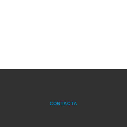
con el IES Universidad Laboral de
Toledo. Ambos institutos cooperan
mutuamente en la organización de
las movilidades de alumnos de...
CONTACTA